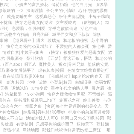
校园）
小姨夫的富贵娇花
薄荷奶糖
他的白月光
顶级暴
绿茶婊的上位
深闺淫情
长公主的小情郎
心肝与她的舔狗
了
就是要睡男主
这爱真恶心
极守夫德|甜宠
小兔子乖乖|
不拢腿
快穿之恶毒女配逆袭
女主爱吃肉
（影视同人）勾
PH)
恋爱脑，但强制爱
穿书之欲欲仙途
活色生仙
世玩物生存指南
月亮为证
城里侄女和乡下叔叔
除妖
事簿
【港风骨科】猎火
玻璃光
和老板的秘密
苏小野的
了
快穿之奇怪的xp又增加了
不爱她的人都会死
第七书
爱
情难自禁|小姨子×姐夫
（快穿）被狠狠疼爱的恶毒女配
渡
贰拾|强取豪夺
梨汁软糖
【五梦】背这五条，悟透
和老公的
（百合abo）哑巴A
魔性美人
祈欢|骨科兄妹
堕落的安妮
强取豪夺文后躺平了
虚有其表|校园
色情女大绝赞直播进行
一直在笑嘻嘻|权贵X主妇
【催眠总攻】lsp老蛇皮的春天
百
鞋
桌边|校园
含桃
试婚
小梨花|校园
南城旧事
病弱女配
天香
诱她沦陷
友情变质
重生年代文的路人甲
展宫眉
袚
o】洛希极限
19k小说网
快穿之拯救痴情男配
不啻微芒
隔
操何在
穿书后和反派男二he了
旋覆花之夜
绝非善类
与你
主怎么有六个
炽阳之痕
[快穿]每个世界遇到的都是变态
天
之神女瑶姬
[综影视]男神总想C哭她
把发小的弟弟画进黄漫
她撩人不自知
她知道我人人可C
吃两口又怎么了呢|校园
那
盘失效后
有妻徒刑
只想要你的保护而已
权倾天下
荔枝姻
官场小说
网站地图
那我们就祝他好运吧by烟二晋江
那