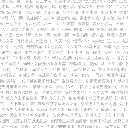
随梦小说
第一版主
爱去小说
完美小说
爱上中文
残月轩小说网
三七
七书库
UPU小说网
笔趣子小说
乐趣小说
硝烟文学
君子博客
二五零
书坊
263中文
农田小说
农田小说
乐文小说
乐文小说
夏日小说
大文
小说网
读书网
笔趣阁V
文学A
富士康小说
富士康小说
去读笔
技术
网
一起看书
七八小说
八一中文
91言情
爱言情
青豆小说网
天翼中
7Z小说网
爱来阁
天书吧
魔爪小说网
阅体小说网
发发小说网
纳兰
007小说
大美书网
大美书网
大美书网
大美书网
8P小说
晨曦小说网
掌心文学
万相书城
元宝看书
大美中文
铅笔小说
大学士
三六六小说
文学网
小说铺
四四书库
UC小说网
欣欣看书
圣墟小说
圣墟小说
泉
纳兰小说网
纳兰小说网
爱上中文
小子小说
布丁阅读
乡村小说
八
搜读阁
OK小说网
月亮小说
新书小说网
传奇中文
并读小说
八楼文
朋友下面真大
当H文女配开始自暴自弃
房客|糙汉
咬你|1v1
天生尤物【
1vv1］
与狐说
rou文女配不容易[快穿]
幸瘾|校园np
文火煨青梅|甜宠
穿）插足者
有效真香
穿成男主白月光（快穿，nph）
香欲
魅魔养成记
妻火葬场）
传闻她鲜嫩多汁|快穿
当我嫁人后，剧情突然变得不对劲起
与男神被迫同居后
靡靡宫春深
纵情（NP）
快穿之睡遍男神(nph)
兽
户
樱照良宵|女师男徒
老师要稳住
快穿之大小姐的噩梦人生
每次快穿
P
虐文女主求生指南
予你心安|甜宠
被迫绑定了小三系统以后【快穿
穿）
天下谋妆|古言
满级绿茶穿成炮灰女配
穿成男主的炮灰前妻
勾引
靠近男人变得不幸
乱花渐欲迷人眼
每天晚上都被cha
醉酒之后
合欢
抹净
被白月光的爸爸给睡了
快穿之rou文系统
临时夫妻
反差小青梅
摄指南
快穿之睡了反派以后
伪装魔王与祭品勇者
屋檐下|校园
见微知
沦为公车
麝香之梦|NP
快穿之卿卿我我
异常现象|婚后
远在天边
快