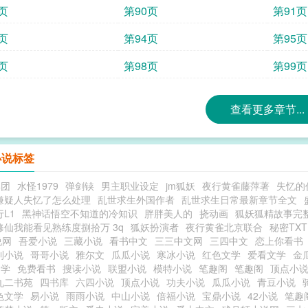
页
第90页
第91页
页
第94页
第95页
页
第98页
第99页
查看更多章节...
小说标签
集团
水怪1979
弹剑铗
男主职业设定
jm狐妖
夜行黄雀藤萍著
失忆的
嫌疑人失忆了怎么处理
乱世求生外国作者
乱世求生日常最新章节全文
L1
黑神话悟空不知道的冷知识
胖胖美人的
挠动画
狐妖狐精故事完
修仙我能看见熟练度捌拾万 3q
狐妖扮演者
夜行黄雀北京联合
秘密TXT
说网
吾爱小说
三藏小说
看书中文
三三中文网
三四中文
恋上你看书
利小说
哥哥小说
雅尔文
瓜瓜小说
寒冰小说
红色文学
爱看文学
金
文学
免费看书
搜读小说
联盟小说
模特小说
笔趣阁
笔趣阁
顶点小
九二书苑
四书库
六四小说
顶点小说
功夫小说
瓜瓜小说
青豆小说
色文学
易小说
雨雨小说
中山小说
倍福小说
宝鼎小说
42小说
笔趣