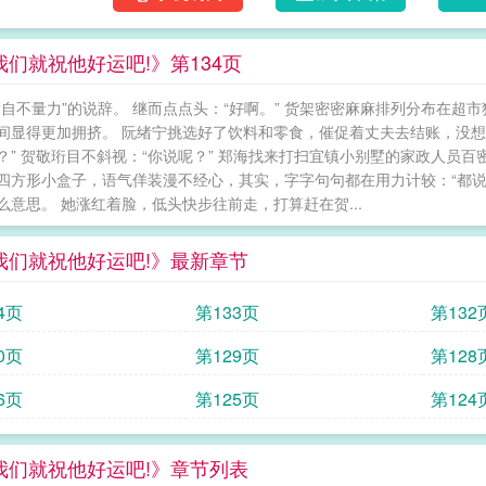
载/aarel="
我们就祝他好运吧!》第134页
“自不量力”的说辞。 继而点点头：“好啊。” 货架密密麻麻排列分布在
间显得更加拥挤。 阮绪宁挑选好了饮料和零食，催促着丈夫去结账，没想
？” 贺敬珩目不斜视：“你说呢？” 郑海找来打扫宜镇小别墅的家政人员
四方形小盒子，语气佯装漫不经心，其实，字字句句都在用力计较：“都说
么意思。 她涨红着脸，低头快步往前走，打算赶在贺...
我们就祝他好运吧!》最新章节
4页
第133页
第132
0页
第129页
第128
6页
第125页
第124
我们就祝他好运吧!》章节列表