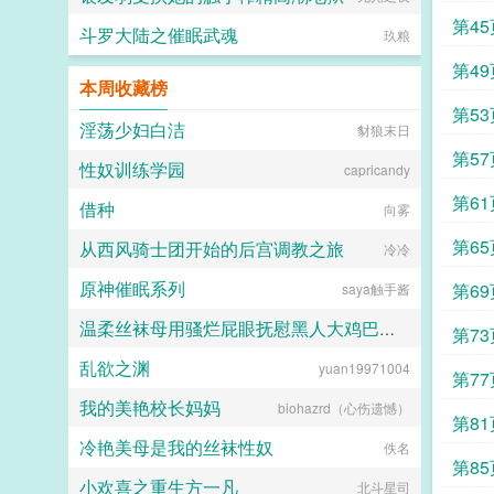
第45
斗罗大陆之催眠武魂
玖粮
第49
本周收藏榜
第53
淫荡少妇白洁
豺狼末日
第57
性奴训练学园
capricandy
第61
借种
向雾
第65
从西风骑士团开始的后宫调教之旅
冷冷
原神催眠系列
第69
saya触手酱
温柔丝袜母用骚烂屁眼抚慰黑人大鸡巴的淫乱群交摄影记录
第73
乱欲之渊
yuan19971004
佚名
第77
我的美艳校长妈妈
biohazrd（心伤遗憾）
第81
冷艳美母是我的丝袜性奴
佚名
第85
小欢喜之重生方一凡
北斗星司