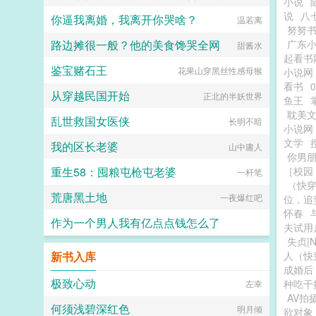
小说
说
八
你逼我离婚，我离开你哭啥？
温若离
努努
路边摊很一般？他的美食馋哭全网
广东
甜酱水
起看书
鉴宝赌石王
花果山穿黑丝性感母猴
小说网
看书
从穿越民国开始
正北的半妖世界
鱼王
耽美
乱世救国女医侠
长明不暗
小说网
文学
我的区长老婆
山中庸人
你男
重生58：囤粮屯枪屯老婆
［校园 
一杆笔
（快
荒唐黑土地
一夜爆红吧
位，追
怀春
作为一个男人我有亿点点钱怎么了
夫试用
失贞|N
我的小名叫大可
新书入库
人（快
成婚后
极致心动
种吃干
左幸
AV拍
何须浅碧深红色
明月倾
欲对象