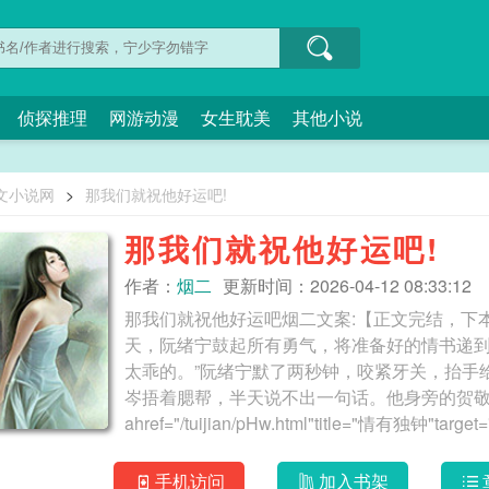
侦探推理
网游动漫
女生耽美
其他小说
文小说网
>
那我们就祝他好运吧!
那我们就祝他好运吧!
作者：
烟二
更新时间：2026-04-12 08:33:12
那我们就祝他好运吧烟二文案:【正文完结，下
天，阮绪宁鼓起所有勇气，将准备好的情书递到
太乖的。”阮绪宁默了两秒钟，咬紧牙关，抬手
岑捂着腮帮，半天说不出一句话。他身旁的贺敬
ahref="/tuijian/pHw.html"title="情有独钟"target
之骄子"target="_blank"天之骄子/aahref="/tuiji
爱/a/pahref="/read/138306/1.html"title="
手机访问
加入书架