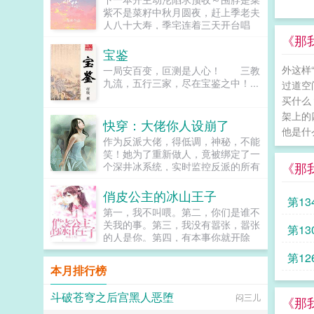
紫不是菜籽中秋月圆夜，赶上季老夫
人八十大寿，季宅连着三天开台唱
戏。戏唱到第三天，季宗良回来了。
《那
小厮连忙赶去通报四爷回来了！四爷
宝鉴
回来了！小姐少爷们纷纷起身，...
外这样
一局安百变，叵测是人心！ 三教
九流，五行三家，尽在宝鉴之中！...
过道空
买什么
架上的
快穿：大佬你人设崩了
他是什
作为反派大佬，得低调，神秘，不能
笑！她为了重新做人，竟被绑定了一
《那
个深井冰系统，实时监控反派的所有
情绪，决不能让反派人设崩了。少年
神医徒儿，过来让为师乐乐。某女师
俏皮公主的冰山王子
第13
父，您是反派，不能笑。高冷总裁女
第一，我不叫喂。第二，你们是谁不
人，讲个笑话！某女总裁，您的反派
关我的事。第三，我没有嚣张，嚣张
第13
人设即将崩坏！大佬的人设随时会
的人是你。第四，有本事你就开除
崩，维护人设任重而道远。...
我。初次见面，她就惹上了学校的恶
第12
霸，可是，她不怕...
本月排行榜
斗破苍穹之后宫黑人恶堕
闷三儿
《那