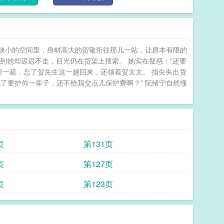
nofollow"id="addsj"加入书架/a/p 那我们就祝他好运吧
超市狭小的空间里，身材高大的贺敬珩往那儿一站，让原本有限的
到他却迟迟不走，目光仍在货架上搜索。 她实在疑惑：“还要
百密一疏，忘了贺先生这一趟回来，还领着贺太太。 指尖夹出货
了要护你一辈子，还不给我交点儿保护费啊？” 阮绪宁自然懂
页
第131页
页
第127页
页
第123页