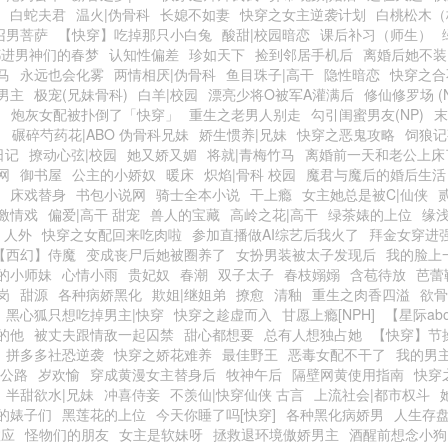
白蛇夫君
温火|伪骨科
长媳不如妻
快穿之女主逆袭计划
白桃松木（
召男菩萨
【快穿】吃掉那只小白兔
酸甜|校园暗恋
课后补习（师生）
都进男神们的春梦
认知性偏差
珍如天下
捡到邻居手机后
离婚后她不装
马
永远也会化雾
两情相厌|伪骨科
鱼目珠子|高干
隐性暗恋
快穿之合
男主
极宠(兄妹骨科)
白羊|校园
漂亮少将O被军A灌满后
修仙修罗场 (N
）
炮灰女配被扑倒了「快穿」
重生之老男人别走
勾引闺蜜男友(NP)
末
1
碾碎芍药花|ABO 伪骨科兄妹
娇生惯养|兄妹
快穿之恶鬼攻略
饲狼记
日记
撩动心弦|校园
她又娇又媚
将就|青梅竹马
离婚前一天和老公上床
网
御书屋
公主的小娇奴
暖床
炽焰|骨科 校园
魔君与魔后的婚后生活
床戏替身
书包小说网
骑士全本小说
干上瘾
女主她总是被C|仙侠
激情戏
偏爱|高干 甜宠
兽人的宝藏
高岭之花|高干
绿茶婊的上位
缘浅
 人外
快穿之女配回来吃肉啦
参加直播做AI综艺后我火了
拜金女穿进
【西幻】侍魔
变成丧尸后她被圈养了
女扮男装被太子发现后
我的脸上
的小师妹
心情小雨
贵妃奴
春潮
双子太子
春枝嫋嫋
含苞待放
芭蕾
岗
甜源
各种病娇黑化
欺姐|继姐弟
撩愈
清釉
重生之肉香四溢
欲骨
黑心狐只想吃掉男主|快穿
快穿之趁虚而入
甘愿上瘾[NPH]
【星际ab
的他
被丈夫跟情敌一起囚禁
甜心都想要
总有人想独占她
【快穿】节
拼多多社恐逆袭
快穿之娇花难养
最佳野王
恶毒女配不干了
我的男
|公路
岁欢愉
穿成黄漫女主替身后
牧神午后
隔壁网黄使用指南
快穿
半甜欲水|兄妹
冲喜侍妾
不羡仙|快穿仙侠 古言
上流社会|都市权斗
的婊子们
黑莲花的上位
今天你睡了吗[快穿]
各种黑化病娇男
人生存
效应
怪物们的朋友
女主是软妹呀
拯救退环境傲娇男主
酒醒前想念小狗