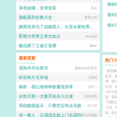
第89
美母如烟，全球首富
佚名
第93
催眠系列全集大全
希望之舟
第97
媚黑母亲为了谄媚黑人，出卖全家给黑人当性奴
影视大世界之美女如云
wangjie
catmilf
极品家丁之诚王逆袭
Bean
最新更新
热门
清风伴月向星河
顾念东乡忆芳菲
盛朝
棠文
村后有片玉米地
三杯鸡
牌
夜行
御兽：我让地球神兽重现异界
作品
闫不二
00小
从惊天第一大案开始步入仕途
嵩生岳降
说
福
玛雅
系统赋我提示，只要挖宝终会无敌
一日三万
小说
说
夜
你一素人，让顶流生娃上门合适吗
李元芳便面