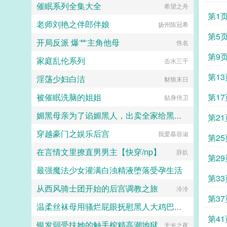
催眠系列全集大全
希望之舟
第1
老师刘艳之伴郎伴娘
扬州陈冠希
第5
开局反派 爆艹主角他母
佚名
第9
家庭乱伦系列
击水三千
第13
淫荡少妇白洁
豺狼末日
被催眠洗脑的姐姐
第17
贴身侍卫
媚黑母亲为了谄媚黑人，出卖全家给黑人当性奴
第21
穿越豪门之娱乐后宫
我爱慕容淑
catmilf
第25
在言情文里撩直男男主【快穿/np】
辞奺
第29
最强魔法少女灌满白浊精液堕落受孕生活
第33
从西风骑士团开始的后宫调教之旅
水少多文酱
冷冷
第37
温柔丝袜母用骚烂屁眼抚慰黑人大鸡巴的淫乱群交摄影记录
第41
银发弱受扶她的触手榨精高潮地狱
无光之夜
佚名