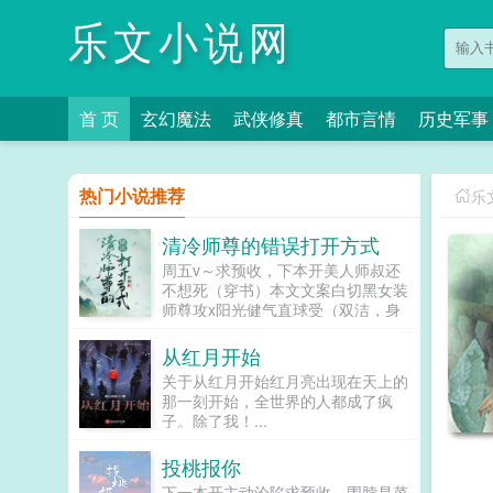
乐文小说网
首 页
玄幻魔法
武侠修真
都市言情
历史军事
热门小说推荐
乐
清冷师尊的错误打开方式
周五v～求预收，下本开美人师叔还
不想死（穿书）本文文案白切黑女装
师尊攻x阳光健气直球受（双洁，身
心双洁）林安穿书了，成了原文里渣
攻的倒霉儿子。书里的渣攻是魔尊，
从红月开始
生平最好美色，被他辣手摧花的美人
关于从红月开始红月亮出现在天上的
不计...
那一刻开始，全世界的人都成了疯
子。除了我！...
投桃报你
下一本开主动沦陷求预收～围脖是菜