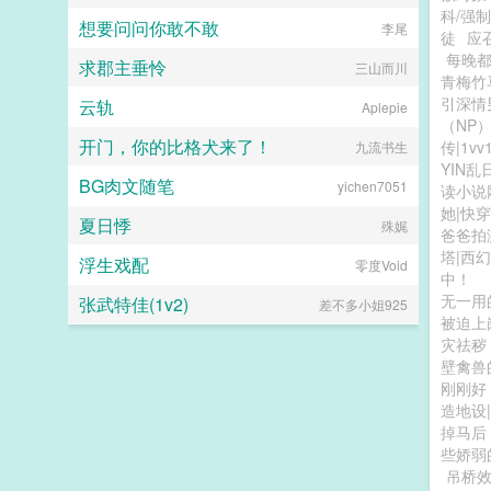
科/强制
想要问问你敢不敢
李尾
徒
应
每晚
求郡主垂怜
三山而川
青梅竹
引深情
云轨
Aplepie
（NP
开门，你的比格犬来了！
传|1vv
九流书生
YIN乱
BG肉文随笔
yichen7051
读小说
她|快穿
夏日悸
殊娓
爸爸拍
塔|西幻
浮生戏配
零度Void
中！
无一用
张武特佳(1v2)
差不多小姐925
被迫上
灾祛秽
壁禽兽
刚刚好
造地设
掉马后
些娇弱
吊桥