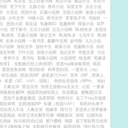
小说网
风乐居
恋上你看书网
风云小说
极品中文
车臣小
书苑
笔下中文
九曲小说
香玲小说
深度文学
乐文小说
学
大语文
琪琪中文
日通小说网
无线小说网
速度小说网
阅读
少年文学
19楼小说
香书文学
零零电子书
书画村
一
文
悠悠小说
我去读
笔趣阁IO
笔趣阁W
搜读小说
葫芦
小说
陛下看书
五五小说都
五五小说网
BL鲤鱼乡
老花生
BL鲤鱼
天籁小说网
骑士文学
BL鲤鱼乡
七毛中文
BL鲤
网
未来小说网
一夜书库
麒麟中文网
妙书阁
九九小说
州小说网
放松文学
放松中文
最新小说
笔趣阁小说
你好
戒文学网
子叶小说
吞噬小说网
顶点文学
华盟文章
大众
学
青青中文
看书站
晨曦小说网
小说酒吧
牧龙师
笔趣读
快穿】
女配她只想上床(快穿)
优质rou棒攻略系统
暗恋
爱意收集攻略
情深如兽
精养贵妇|乱
一妾皆夫（np）
碎玉成欢
喷泉|高NP
娇柔多汁|1vv1
盲冬（NP，替身上
来
炙爱（SC，1vV1，强取）
色情生存游戏（NPH）
艳妇
医
入禽太深
禁忌沉沦
快穿之拯救rou文女主
云泥
一妻多
睁眼都在被PA
校园里的娇软美人
吹花嚼蕊
蹙蛾眉|古言
】
恶役千金屡败屡战
温柔禁锢
纯情勾引
去三千rou文做路
禁欲师尊
交易|校园NP
炽夏［校园1vV1］
和死对头奉子
功法害人不浅
入禽太深
艳嫁录
暗引力
穿进兽人世界被各
他是疯批
快穿之渣女翻车纪事
蝴蝶效应
浪情
以婚为名
著|弟妹
知与谁同|伪公媳
蜜汁樱桃
潮晕
成了禁欲男主的泄
穿之J液收集之旅
女配她只想被渣
燥雨|校园
强行侵占|骨