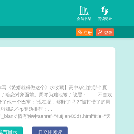
会员书架
阅读记录
注册
登录
本写《赘婿就得做这个》求收藏】高中毕业的那个夏
了暗恋对象面前。周岑为难地皱了皱眉：“……不喜欢
给了他一个巴掌：“现在呢，够野了吗？”被打懵了的周
珩却忍不/p专题推荐：
="_blank"情有独钟/aahref="/tuijian/83d1.html"title="天
an/82WU.html"title="先婚后爱"target="_blank"先婚后
那我们就祝他好运吧"在线阅读/aahref="/txt/138306.html"txt下
章节目录
立即阅读