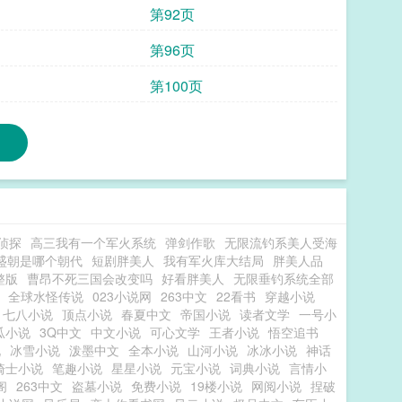
第92页
第96页
第100页
侦探
高三我有一个军火系统
弹剑作歌
无限流钓系美人受海
盛朝是哪个朝代
短剧胖美人
我有军火库大结局
胖美人品
整版
曹昂不死三国会改变吗
好看胖美人
无限垂钓系统全部
全球水怪传说
023小说网
263中文
22看书
穿越小说
七八小说
顶点小说
春夏中文
帝国小说
读者文学
一号小
瓜小说
3Q中文
中文小说
可心文学
王者小说
悟空追书
说
冰雪小说
泼墨中文
全本小说
山河小说
冰冰小说
神话
骑士小说
笔趣小说
星星小说
元宝小说
词典小说
言情小
阁
263中文
盗墓小说
免费小说
19楼小说
网阅小说
捏破