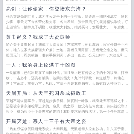
明这是一场误会，但王耀却对...
亮剑：让你偷家，你登陆东京湾？
张合穿越亮剑世界，成为李云龙手下的一个排长。恰逢新一团刚刚成立，缺兵
少将，李云龙下令各营化整为零，各自发展。张合激活打的就是精锐系统，打
击运输队，拔掉鬼子碉楼，收缴意大利炮，招兵买马，发展壮大。一年后鬼子
开始大扫荡，全团集合。张合的...
黄巾起义？我成了大贤良师！
简介关于黄巾起义？我成了大贤良师！东汉末年，朝廷腐败，官宦外戚争斗不
休，地方世家大族豪强大户兼并土地，富者良田阡陌，贫者无立锥之地。庶民
报国无门，忍饥挨饿，唯有手握利刃，杀出一条道。公元184年，东汉光和七
年。这一年！张角密谋起...
一人：我的身上纹满了十凶图
一觉醒来，已然出现在了民国时代，而且身上还有传说之中的十凶纹身。打神
纹，一击必中，还具有破防，破禁的能力！九叶剑草纹，剑道独尊，剑仙在
世！雷帝纹，掌握万雷，从此，雷法不再是龙虎独有。天角蚁纹天神巨力，霸
道无双！蛄纹掌控时间，掌握...
天崩开局：从天牢死囚杀成摄政王
穿越不是纵情享乐，穿越是步步杀机。陈宴刚一睁眼，就身处天牢死狱之中，
还是被亲爹亲弟检举进来的。命悬一线之际，他没有任何犹豫，转头就投靠了
权臣，成为权臣手下最忠实的走狗！权臣要求纳的投名状，第一个任务就是，
干掉他骨肉血亲挚爱亲朋的二...
开局灭楚：寡人十三子有大帝之姿
「热血权谋杀伐独断无系统」大秦风起。无数老秦人泣血沙场，并六国于秦。