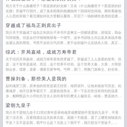
简介关于什么痴傻世子？那是朕的好女婿！又名（什么痴傻世子？那是朕的好
女婿）穿越平行朝代，成了臭名昭着的痴傻纨绔？因祸却也得福。拥有看破他
人心思的异能？看沈渊如何在大晋翻云覆雨，开启了一场扮猪吃老虎的逆袭人
生商业帝国现代知...
穿越成了福岛正则庶出子
简介关于穿越成了福岛正则庶出子本书不是爽文一切都讲逻辑，讲现实，我会
写得很慢。但是会仔仔细细推敲每一个细节。这本书训练士兵以及具体战术都
会最认真的塑造。书里不会吹古代武将，更不会吹嘘什么实战杀人技…真正的
力量是训练方法。主角也就...
综武：开局嘉靖，成就万寿帝君
关于综武开局嘉靖，成就万寿帝君朱胜穿越了。穿越成了人人羡慕的皇帝。但
是，这个皇帝是嘉靖。而且，这个世界不对劲。这个世界大秦，大唐，大明皇
朝众多。儒家，道家，佛家百家争鸣。丐帮，唐门，明教门派林立。好在朱...
曹操刘备，那些美人是我的
赵剑魂穿三国，原来他的前世是霸王转世，地府误判，让他未能改写历史。此
番魂穿，他不仅要争霸天下，还要收揽美女，享一下在后世没有得到的温柔
乡…貂蝉甄宓大小乔杜氏甘夫人孙尚香邹氏樊夫人穆皇后…哈哈…曹孟德大耳
贼，老...
梁朝九皇子
简介关于梁朝九皇子21世纪青年苏承锦魂穿成樊梁朝不受宠的九皇子，不受
宠？没关系，且看我溜去边关执掌兵权。退婚？不能退，退了上哪里搞钱派兵
平反？又不是反我，我平什么反？当皇上？我不干，我只想当个登徒子。...