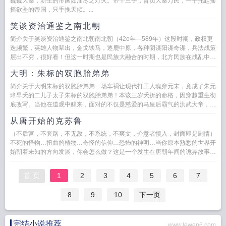
巍巍大秦，新生的帝国如油尽之灯火。帝十三子，背负大秦万民，一手托起摇
摇欲坠的帝国，只手挽天倾。...
笑谈资治通鉴之南北朝
简介关于笑谈资治通鉴之南北朝南北朝（42o年—589年）这段时期，政权更
迭频繁，英雄人物辈出，金戈铁马，逐鹿中原，各种阴谋阳谋奇谋，兵法战策
层出不穷，很好看！但这一时期也是民族大融合的时期，北方民族在战乱中逐
渐与汉族融合。总之，...
大明：朱标的双胞胎弟弟
简介关于大明朱标的双胞胎弟弟一场车祸让现代打工人魂穿元末，竟成了朱元
璋早夭的二儿子太子朱标的双胞胎弟弟！本该三岁夭折的命格，因穿越重生彻
底改写。当他在道观中醒来，面对的不仅是慈爱的马皇后霸气的洪武大帝，还
有惊世骇俗的真相...
从唐开始的克苏鲁
（不后宫，不套路，不无敌，不系统，不爽文，介意者慎入，封面即是剧情）
不死的怪物…扭曲的植物…奇怪的信仰…恐怖的神明…当你原本熟悉的世界开
始朝着未知的方向发展，你会怎么做？这是一个发生在唐朝年间的诡异故事因
为一次意外，主角景页跟自己...
首 页
1
2
3
4
5
6
7
8
9
10
下一页
完结小说推荐
www.lewen6.com