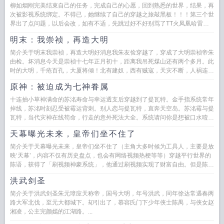
柳如烟刚完美结束自己的任务，完成自己的心愿，回到熟悉的世界，结果，再
次被影视系统绑定。不得已，她继续了自己的穿越之旅敲黑板！！！第三个世
界出了点问题，以后会改，如有不适，先跳过好不好别骂了TT火凤凰哈雷利
刃出鞘...
明末：我崇祯，再造大明
简介关于明末我崇祯，再造大明好消息我朱友俭穿越了，穿成了大明崇祯帝朱
由检。坏消息今天是崇祯十七年正月初十，距离我吊死煤山还有两个多月。此
时的大明，千疮百孔，大厦将倾！北有建奴，西有贼寇，天灾不断，人祸连
连！身为历史研究生...
原神：被迫成为七神眷属
十连抽小草神满命的苏洺寿命与幸运透支后穿越到了提瓦特。金手指系统常年
掉线，苏洺时刻忍受被霉运背刺。别人恋与提瓦特，直奔天空岛。苏洺霉与提
瓦特，当代灾神在线苟命，行走的意外死法大全。系统请问你是想被口水噎
死，还是被日落果砸死，或者是...
天幕曝光未来，皇帝们坐不住了
简介关于天幕曝光未来，皇帝们坐不住了（主角大多时候为工具人，主要是放
映‘天幕’，内容不仅有历史盘点，也会有网络视频热梗等等）穿越平行世界的
陈语，获得了「刷视频神豪系统」，他通过刷视频实现了财富自由。但是陈语
并不知道，他的生活被投...
洪武剑圣
简介关于洪武剑圣朱元璋应天称帝，国号大明，年号洪武，同年徐达常遇春两
路大军北伐，至元大都城下。却引出了，慕容氏门下少年侠士陈禺，与侠女赵
湘凌，公主完颜嫣的江湖路。...