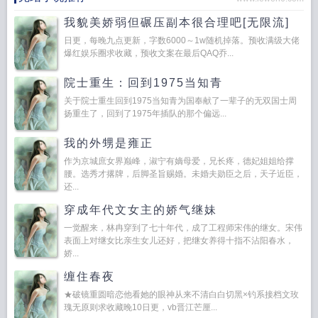
我貌美娇弱但碾压副本很合理吧[无限流]
日更，每晚九点更新，字数6000～1w随机掉落。预收满级大佬
爆红娱乐圈求收藏，预收文案在最后QAQ乔...
院士重生：回到1975当知青
关于院士重生回到1975当知青为国奉献了一辈子的无双国士周
扬重生了，回到了1975年插队的那个偏远...
我的外甥是雍正
作为京城庶女界巅峰，淑宁有嫡母爱，兄长疼，德妃姐姐给撑
腰。选秀才撂牌，后脚圣旨赐婚。未婚夫勋臣之后，天子近臣，
还...
穿成年代文女主的娇气继妹
一觉醒来，林冉穿到了七十年代，成了工程师宋伟的继女。宋伟
表面上对继女比亲生女儿还好，把继女养得十指不沾阳春水，
娇...
缠住春夜
★破镜重圆暗恋他看她的眼神从来不清白白切黑×钓系接档文玫
瑰无原则求收藏晚10日更，vb晋江芒厘...