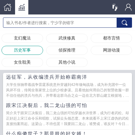
玄幻魔法
武侠修真
都市言情
历史军事
侦探推理
网游动漫
女生耽美
其他小说
远征军，从收编溃兵开始称霸南洋
大学生张驰带着战争雷霆系统意外穿越到42年缅甸战场，成为补充团中一位
风评不佳，传闻全靠家世上位的少校参谋。且看他如何用自己的智慧收服一群
不信任他的溃兵与伤兵，并带着这群乌合之众一边在北方群山建立根据地，一
边雨林中与鬼子游记...
跟宋江决裂后，我二龙山强的可怕
简介关于跟宋江决裂后，我二龙山强的可怕穿越水浒世界，成为行者武松。却
正好赶上宋江命令乐和唱歌，试探众头领态度。本来就看不上宋江虚伪的武松
直接拍案而起。这梁山，不待也罢！我要回二龙山，谁赞成，谁反对？今日一
别，以后见面，就是生死大...
什么痴傻世子？那是朕的好女婿！