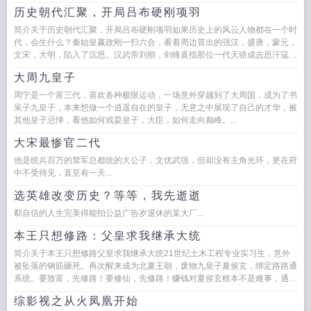
历史朝代汇聚，开局吕布硬刚项羽
简介关于历史朝代汇聚，开局吕布硬刚项羽如果历史上的风云人物都在一个时
代，会生什么？秦始皇嬴政刚一扫六合，看着周边冒出的强汉，盛唐，蒙元，
文宋，大明，陷入了沉思。汉武帝刘彻，剑锋直指那位一代天骄成吉思汗寇可
往，吾亦可往！朱元...
大周九皇子
周宁是一个富三代，喜欢各种极限运动，一场意外穿越到了大周国，成为了书
呆子九皇子，本来想做一个逍遥自在的皇子，无意之中展现了自己的才华，被
其他皇子忌惮，看他如何戏耍皇子，大臣，如何走向巅峰。...
大宋最惨官二代
他是统兵百万的禁军总都统的大公子，文优武强，但却没有主角光环，更在府
中不受待见，直至有一天...
选英雄改变历史？等等，我先逝逝
郗自信的人生完美得能拍公益广告岁退休的某大厂...
本王只想修路：父皇求我继承大统
简介关于本王只想修路父皇求我继承大统21世纪土木工程专业实习生，意外
被坠落的钢筋砸死。再次醒来成为北夏王朝，废物九皇子夏侯玄，绑定路路通
系统。要致富，先修路！要修仙，先修路！赚钱对夏侯玄根本不是难事，通商
贸，聚钱财，很快，在北...
综影视之从火凤凰开始