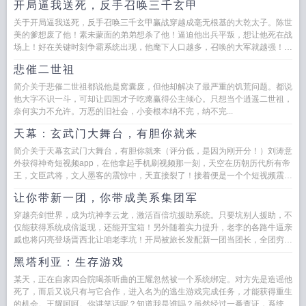
开局逼我送死，反手召唤三千玄甲
关于开局逼我送死，反手召唤三千玄甲赢战穿越成毫无根基的大乾太子。陈世
美的爹想废了他！素未蒙面的弟弟想杀了他！逼迫他出兵平叛，想让他死在战
场上！好在关键时刻争霸系统出现，他麾下人口越多，召唤的大军就越强！玄
甲军，陷阵营，燕云十八骑！...
悲催二世祖
简介关于悲催二世祖都说他是窝囊废，但他却解决了最严重的饥荒问题。都说
他大字不识一斗，可却让四国才子吃瘪赢得公主倾心。只想当个逍遥二世祖，
奈何实力不允许。万恶的旧社会，小妾根本纳不完，纳不完...
天幕：玄武门大舞台，有胆你就来
简介关于天幕玄武门大舞台，有胆你就来（评分低，是因为刚开分！）刘涛意
外获得神奇短视频app，在他拿起手机刷视频那一刻，天空在历朝历代所有帝
王，文臣武将，文人墨客的震惊中，天直接裂了！接着便是一个个短视频震碎
他们的三观！嬴政...
让你带新一团，你带成美系集团军
穿越亮剑世界，成为坑神李云龙，激活百倍坑援助系统。只要坑别人援助，不
仅能获得系统成倍返现，还能开宝箱！另外随着实力提升，老李的各路牛逼亲
戚也将闪亮登场晋西北让咱老李坑！开局被旅长发配新一团当团长，全团穷得
叮当响，被程瞎子瞧不起？叮...
黑塔利亚：生存游戏
某天，正在自家四合院喝茶听曲的王耀忽然被一个系统绑定。对方先是造谣他
死了，而后又说只有与它合作，进入名为的逃生游戏完成任务，才能获得重生
的机会。王耀呵呵。你讲笑话呢？知道我是谁吗？虽然经过一番查证，系统表